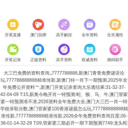
开奖直播
澳门挂牌
高手解挂
全年资料
生肖属性
开奖记录
正版资料
高手资料
权威资料
挑码助手
大三巴免费的资料查询,,7777788888,新澳门青青免费谜语论
坛,777788888888精准传新,新澳门特一肖下一期预测,2025年全
年免费公开资料亠,新澳门开奖记录查询大乐透结果:31-32-37-
42-04-09 T:15,新奥今晚开肖一特预测:蛇、猴、马、牛,澳门管家
婆一特预测准不准,2026资料全年免费大全,澳门大三巴一肖一特
学校录取分数,澳门管家婆100香港谜题怎么玩,777788888888精
准传新,77777888888精准传新,2026全年免费资料查询百度:26-
36-01-14-32-29 T:09,管家婆三期必开一期下期预测7749:龙头蛇