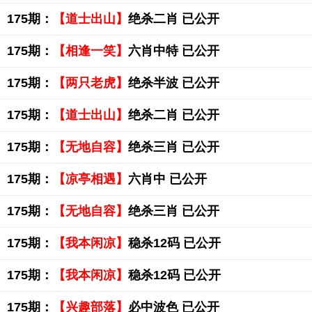
175期：
【道士出山】
绝杀二肖 已公开
175期：
【相逢一笑】
六肖中特 已公开
175期：
【两只老虎】
绝杀半波 已公开
175期：
【道士出山】
绝杀二肖 已公开
175期：
【无地自容】
绝杀三肖 已公开
175期：
【凉亭相遇】
六肖中 已公开
175期：
【无地自容】
绝杀三肖 已公开
175期：
【我本闲凉】
稳杀12码 已公开
175期：
【我本闲凉】
稳杀12码 已公开
175期：
【兴趣部落】
必中波色 已公开