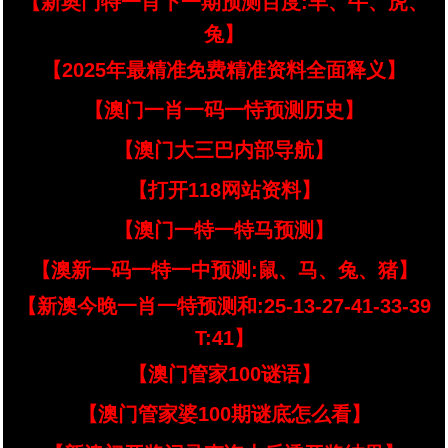
【新奥门特一肖下一期预测百度:羊、牛、虎、
兔】
【2025年最精准免费精准资料全面释义】
【澳门一肖一码一恃预测历史】
【澳门大三巴内部导航】
【打开118网站资料】
【澳门一特一特马预测】
【澳新一码一特一中预测:鼠、马、兔、猪】
【新澳今晚一肖一特预测和:25-13-27-41-33-39
T:41】
【澳门管家100谜语】
【澳门管家婆100期谜底怎么看】