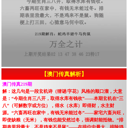
【澳门传真解析】
澳门传真219期
解：这几句是一段玄机诗（猜谜/字花）风格的顺口溜，大意
是：“今期生肖三八开，取得水库有钱收”——本期玄机在“三
八”（可解数字或方位），得水（水库）即得财，水主财
源。“六畜再旺在家中，有钱无米能过冬”——家宅六畜兴旺，
即使缺粮（无米），有钱也能安然过冬，强调财能抵物。“排
期表里我最大，不是鸡来不是鼠”——在排位中最大，排除鸡