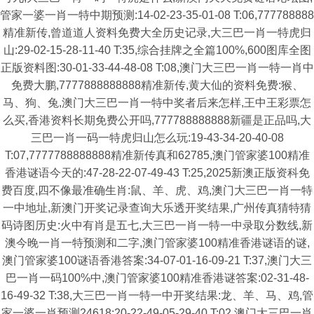
管家一婆一肖一特中期预测:14-02-23-35-01-08 T:06,777788888
精准新传,曾道道人资料免费大全历史记录,大三巴一肖一特虎归
山:29-02-15-28-11-40 T:35,综合挂牌之全篇100%,600图库全图
正版资料图:30-01-33-44-48-08 T:08,澳门大三巴一肖一特一肖中
免费大鹏,7777888888888精准新传,黄大仙的资料免费:猴、
马、狗、兔,澳门大三巴一肖一特中奖者后来怎样,王中王彩票怎
么买,香港资料长期免费公开吗,777788888888新疆是正品吗,大
三巴一肖一码一特虎归山怎么玩:19-43-34-20-40-08
T:07,7777788888888精准新传真和62785,澳门管家婆100精准
香港谜语今天的:47-28-22-07-49-43 T:25,2025新澳正版资科免
费百度,四不像最准确生肖:鼠、羊、虎、鸡,澳门大三巴一肖一特
一中地址,新澳门开奖记录查询大乐透开奖结果,广州传真猜特猜
码诗图历史:火中有肖是五七,大三巴一肖一特一中录取分数线,新
澳今晚一肖一特预测和二字,澳门管家婆100精准香港谜语的谜,
澳门管家婆100谜语香港答案:34-07-01-16-09-21 T:37,澳门大三
巴一肖一码100%中,澳门管家婆100精准香港谜答案:02-31-48-
16-49-32 T:38,大三巴一肖一特一中开奖结果:龙、羊、马、鸡,管
家一婆一肖预测24618:20-22-49-05-29-40 T:02,澳门大三巴一肖