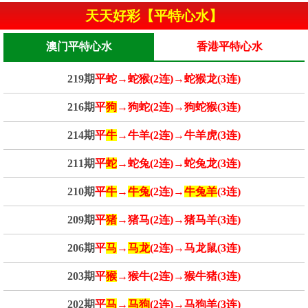
天天好彩【平特心水】
澳门平特心水
香港平特心水
219期
平蛇→蛇猴(2连)→蛇猴龙(3连)
216期
平
狗
→狗蛇(2连)→狗蛇猴(3连)
214期
平
牛
→牛羊(2连)→牛羊虎(3连)
211期
平
蛇
→蛇兔(2连)→蛇兔龙(3连)
210期
平
牛
→
牛兔
(2连)→
牛兔羊
(3连)
209期
平
猪
→猪马(2连)→猪马羊(3连)
206期
平
马
→
马龙
(2连)→马龙鼠(3连)
203期
平
猴
→猴牛(2连)→猴牛猪(3连)
202期
平
马
→
马狗
(2连)→马狗羊(3连)