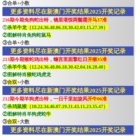
③合单+小数
更多资料尽在新澳门开奖结果2025开奖记录
216期今期免狗蛇出特，镜里堪惊两鬓霜
开马37准
①
杀羊牛龙（12.24.36.48.06.18.30.42.03.15.27.39）
②图解特肖免狗蛇鼠
马
③合单+小数
更多资料尽在新澳门开奖结果2025开奖记录
213期今期猴蛇鸡出特，蟾宫里面擎红日
开猴35准
①
杀羊牛兔（12.24.36.48.06.18.30.42.04.16.28.40）
②图解特肖
猴
蛇鸡虎龙
③
合双
+小数
更多资料尽在新澳门开奖结果2025开奖记录
212期今期羊狗虎出特，一日千里如旋风
开牛06准
①
杀鸡鼠猴（10.22.34.46.07.19.31.43.11.23.35.47）
②图解特肖羊狗虎蛇
牛
③
合双
+大数
更多资料尽在新澳门开奖结果2025开奖记录