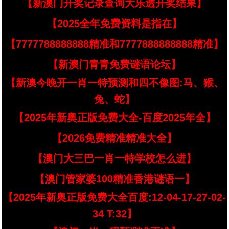
【新澳门开奖记录查询大乐透开奖结果】
【2025全年免费资料是指在】
【7777788888888精准和7777888888888精准】
【新澳门青青免费谜语论坛】
【新澳今晚开一肖一特预测和四不像图:马、猴、
兔、蛇】
【2025年新奥正版免费大全-百度2025年全】
【2026免费精准精准大全】
【澳门大三巴一肖一特学校怎么进】
【澳门管家婆100精准香港谜语一】
【2025年新奥正版免费大全百度:12-04-17-27-02-
34 T:32】