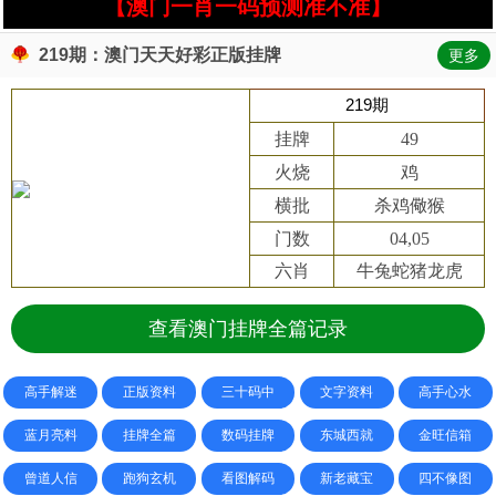
【澳门一肖一码预测准不准】
219期：澳门天天好彩正版挂牌
更多
219期
挂牌
49
火烧
鸡
横批
杀鸡儆猴
门数
04,05
六肖
牛兔蛇猪龙虎
查看澳门挂牌全篇记录
高手解迷
正版资料
三十码中
文字资料
高手心水
蓝月亮料
挂牌全篇
数码挂牌
东城西就
金旺信箱
曾道人信
跑狗玄机
看图解码
新老藏宝
四不像图