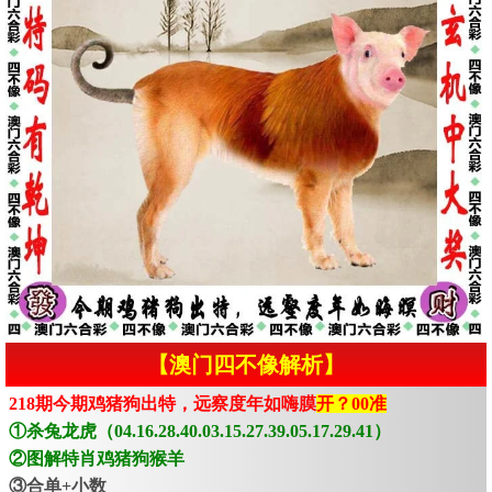
【澳门四不像解析】
218期今期鸡猪狗出特，远察度年如嗨膜
开？00准
①杀兔龙虎（04.16.28.40.03.15.27.39.05.17.29.41）
②图解特肖鸡猪狗猴羊
③合单+小数