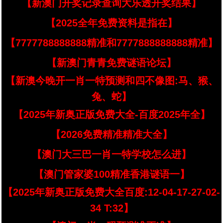
【新澳门开奖记录查询大乐透开奖结果】
【2025全年免费资料是指在】
【7777788888888精准和7777888888888精准】
【新澳门青青免费谜语论坛】
【新澳今晚开一肖一特预测和四不像图:马、猴、
兔、蛇】
【2025年新奥正版免费大全-百度2025年全】
【2026免费精准精准大全】
【澳门大三巴一肖一特学校怎么进】
【澳门管家婆100精准香港谜语一】
【2025年新奥正版免费大全百度:12-04-17-27-02-
34 T:32】