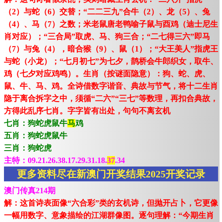
（2）与蛇（6）交替；“二二三九”合牛（2）、龙（5）、兔
（4）、马（7）之数；米老鼠唐老鸭喻子鼠与酉鸡（迪士尼生
肖对应）；“三合局”取虎、马、狗三合；“二七得三六”即马
（7）与兔（4），暗合猴（9）、鼠（1）；“大王美人”指虎王
与蛇（小龙）；“七月初七”为七夕，鹊桥会牛郎织女，取牛、
鸡（七夕对应鸡鸣）。生肖（按谜面隐意）：狗、蛇、虎、
鼠、牛、马、鸡。全诗借数字谐音、典故与节气，将十二生肖
隐于离合拆字之中，须循“二六”“三七”等数理，再扣合典故，
方得此乱序七肖。字字皆有出处，句句不离玄机
七肖：狗蛇虎鼠牛
马
鸡
五肖：狗蛇虎鼠牛
三肖：狗蛇虎
主特：09.21.26.38.17.29.31.18.
37
.34
更多资料尽在新澳门开奖结果2025开奖记录
澳门传真214期
解：这首诗表面像“六合彩”类的玄机诗，但抛开占卜，它更像
一幅用数字、意象描绘的江湖群像图。逐句理解：“今期生肖