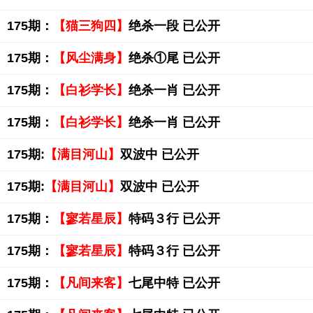
175期：
【猫三狗四】
绝杀一段 已公开
175期：
【风尘满身】
绝杀①尾 已公开
175期：
【白衫学长】
绝杀一肖 已公开
175期：
【白衫学长】
绝杀一肖 已公开
175期:
【满目河山】
双波中 已公开
175期:
【满目河山】
双波中 已公开
175期：
【寥若星辰】
特码３行 已公开
175期：
【寥若星辰】
特码３行 已公开
175期：
【凡间来客】
七尾中特 已公开