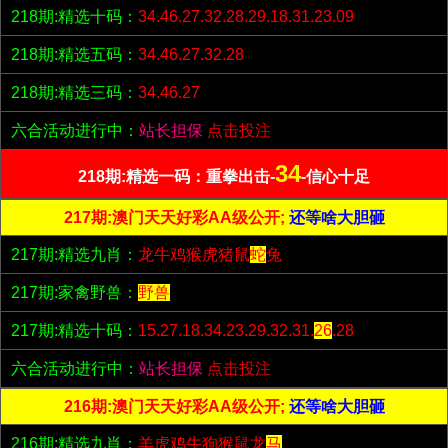
218期:精选十码：
34.46.27.32.28.29.18.31.23.09
218期:精选五码：
34.46.27.32.28
218期:精选三码：
34.46.27
六合活动进行中：
站长担保
点击投注
34
218期:精选一码：重拳出击-
-信心十足
217期:澳门天天好彩AA级公开;
还等啥大胆砸
217期:精选九肖：
龙牛鸡猴虎猪鼠
蛇
兔
217期:家禽野兽：
野兽
217期:精选十码：
15.27.18.34.23.29.32.31.
26
.28
六合活动进行中：
站长担保
点击投注
216期:澳门天天好彩AA级公开;
还等啥大胆砸
216期:精选九肖：
羊虎鸡牛狗猴鼠龙
马