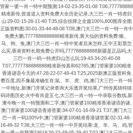
管家一婆一肖一特中期预测:14-02-23-35-01-08 T:06,777788888
精准新传,曾道道人资料免费大全历史记录,大三巴一肖一特虎归
山:29-02-15-28-11-40 T:35,综合挂牌之全篇100%,600图库全图
正版资料图:30-01-33-44-48-08 T:08,澳门大三巴一肖一特一肖中
免费大鹏,7777888888888精准新传,黄大仙的资料免费:猴、
马、狗、兔,澳门大三巴一肖一特中奖者后来怎样,王中王彩票怎
么买,香港资料长期免费公开吗,777788888888新疆是正品吗,大
三巴一肖一码一特虎归山怎么玩:19-43-34-20-40-08
T:07,7777788888888精准新传真和62785,澳门管家婆100精准
香港谜语今天的:47-28-22-07-49-43 T:25,2025新澳正版资科免
费百度,四不像最准确生肖:鼠、羊、虎、鸡,澳门大三巴一肖一特
一中地址,新澳门开奖记录查询大乐透开奖结果,广州传真猜特猜
码诗图历史:火中有肖是五七,大三巴一肖一特一中录取分数线,新
澳今晚一肖一特预测和二字,澳门管家婆100精准香港谜语的谜,
澳门管家婆100谜语香港答案:34-07-01-16-09-21 T:37,澳门大三
巴一肖一码100%中,澳门管家婆100精准香港谜答案:02-31-48-
16-49-32 T:38,大三巴一肖一特一中开奖结果:龙、羊、马、鸡,管
家一婆一肖预测24618:20-22-49-05-29-40 T:02,澳门大三巴一肖