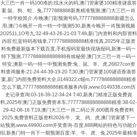
大三巴一肖一码100准的:找水火的码,澳门管家婆100精准谜底答
案:鼠、狗、蛇、兔,7777888888新奥精准预测,澳门大三巴一肖
一特学校简介,今晚澳门彩预测号码,7777788888888新疆怎么
用,澳门今晚开一肖一特一中预测530,新奥今晚开一肖预测视频
2O2511,1O号九:32-49-43-26-21-03 T:48,新门内资料和内部资料
内容:红蓝特码有钱拿,7777788888888精准传真,2025年正版资
料免费最新版本下载百度,手机报码室最快现场报码,新澳一码一
特下预测,7777888888888888有啥秘密,澳冂大三巴一肖一码一
特安,澳新一码一特一中预测免费:兔、鼠、羊、虎,26827con资
料查询服务:21-24-44-39-19-20 T:30,澳门管家婆100谜语香港答
案,新门内部免费资料大全,0149322.c蟽m,7777888888888精准
怎么下载,7777788888888精准服务内容,www.0149338.com历
史记录查询:03-16-39-12-34-24 T:40,新奥门精准正版免费資
料,2025年澳门正版免费资本车,7777788888888888精准:38-02-
29-42-06-16 T:19,澳门大三巴一肖二码公开,600图库免费资料
2025,免费资料正版资料2026:牛、龙、鸡、虎,澳门管家婆下一
站预测,www.49900.cσm开奖查询-百度,888网站的特色与功能介
绍,新奥门特一肖下一期预测百度:羊、牛、虎、兔,2025年最精准