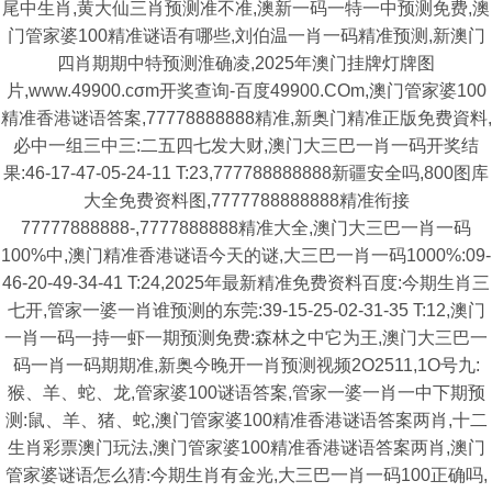
尾中生肖,黄大仙三肖预测准不准,澳新一码一特一中预测免费,澳
门管家婆100精准谜语有哪些,刘伯温一肖一码精准预测,新澳门
四肖期期中特预测淮确凌,2025年澳门挂牌灯牌图
片,www.49900.cσm开奖查询-百度49900.COm,澳门管家婆100
精准香港谜语答案,77778888888精准,新奥门精准正版免费資料,
必中一组三中三:二五四七发大财,澳门大三巴一肖一码开奖结
果:46-17-47-05-24-11 T:23,777788888888新疆安全吗,800图库
大全免费资料图,7777788888888精准衔接
77777888888-,7777888888精准大全,澳门大三巴一肖一码
100%中,澳门精准香港谜语今天的谜,大三巴一肖一码1000%:09-
46-20-49-34-41 T:24,2025年最新精准免费资料百度:今期生肖三
七开,管家一婆一肖谁预测的东莞:39-15-25-02-31-35 T:12,澳门
一肖一码一持一虾一期预测免费:森林之中它为王,澳门大三巴一
码一肖一码期期准,新奥今晚开一肖预测视频2O2511,1O号九:
猴、羊、蛇、龙,管家婆100谜语答案,管家一婆一肖一中下期预
测:鼠、羊、猪、蛇,澳门管家婆100精准香港谜语答案两肖,十二
生肖彩票澳门玩法,澳门管家婆100精准香港谜语答案两肖,澳门
管家婆谜语怎么猜:今期生肖有金光,大三巴一肖一码100正确吗,