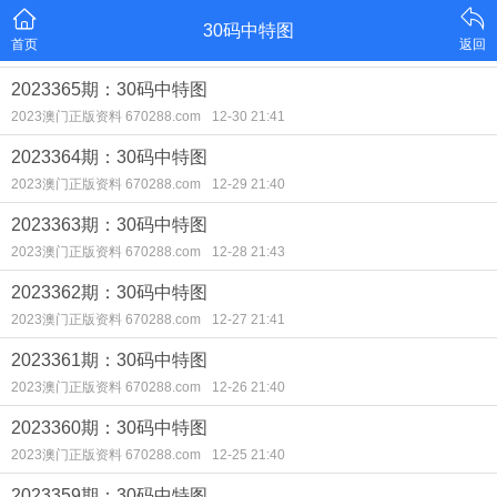
30码中特图
首页
返回
2023365期：30码中特图
2023澳门正版资料 670288.com
12-30 21:41
2023364期：30码中特图
2023澳门正版资料 670288.com
12-29 21:40
2023363期：30码中特图
2023澳门正版资料 670288.com
12-28 21:43
2023362期：30码中特图
2023澳门正版资料 670288.com
12-27 21:41
2023361期：30码中特图
2023澳门正版资料 670288.com
12-26 21:40
2023360期：30码中特图
2023澳门正版资料 670288.com
12-25 21:40
2023359期：30码中特图