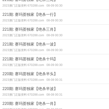
2023澳门正版资料 670288.com
08-09 00:30
221期: 赛玛荟独家【绝杀一行】
2023澳门正版资料 670288.com
08-09 00:30
221期: 赛玛荟独家【绝杀三肖】
2023澳门正版资料 670288.com
08-09 00:30
221期: 赛玛荟独家【绝杀一波】
2023澳门正版资料 670288.com
08-09 00:30
221期: 赛玛荟独家【绝杀十玛】
2023澳门正版资料 670288.com
08-09 00:30
220期: 赛玛荟独家【绝杀半头】
2023澳门正版资料 670288.com
08-08 00:31
220期: 赛玛荟独家【绝杀半波】
2023澳门正版资料 670288.com
08-08 00:31
220期: 赛玛荟独家【绝杀一肖】