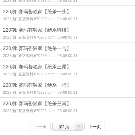
2023澳门正版资料 670288.com
08-08 00:31
220期: 赛玛荟独家【绝杀一头】
2023澳门正版资料 670288.com
08-08 00:31
220期: 赛玛荟独家【绝杀特段】
2023澳门正版资料 670288.com
08-08 00:31
220期: 赛玛荟独家【绝杀一合】
2023澳门正版资料 670288.com
08-08 00:31
220期: 赛玛荟独家【绝杀三尾】
2023澳门正版资料 670288.com
08-08 00:31
220期: 赛玛荟独家【绝杀一行】
2023澳门正版资料 670288.com
08-08 00:31
220期: 赛玛荟独家【绝杀三肖】
2023澳门正版资料 670288.com
08-08 00:31
上一页
第1页
下一页