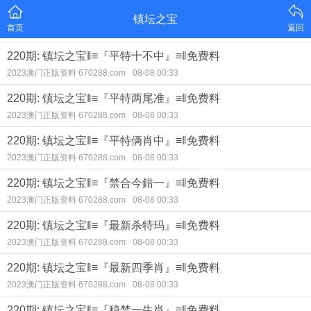
镇坛之宝
首页
返回
220期: 镇坛之宝‖≡『平特十不中』≡‖免费料
2023澳门正版资料 670288.com
08-08 00:33
220期: 镇坛之宝‖≡『平特两尾准』≡‖免费料
2023澳门正版资料 670288.com
08-08 00:33
220期: 镇坛之宝‖≡『平特俩肖中』≡‖免费料
2023澳门正版资料 670288.com
08-08 00:33
220期: 镇坛之宝‖≡『禁合今錯一』≡‖免费料
2023澳门正版资料 670288.com
08-08 00:33
220期: 镇坛之宝‖≡『最新杀特玛』≡‖免费料
2023澳门正版资料 670288.com
08-08 00:33
220期: 镇坛之宝‖≡『最新四季肖』≡‖免费料
2023澳门正版资料 670288.com
08-08 00:33
220期: 镇坛之宝‖≡『稳禁一生肖』≡‖免费料