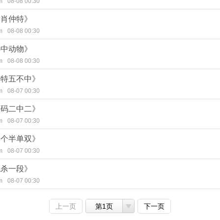
m
08-08 00:30
《四肖仲特》
m
08-08 00:30
《必中动物》
m
08-08 00:30
《平特五不中》
m
08-07 00:30
《平码二中二》
m
08-07 00:30
《三个半单双》
m
08-07 00:30
《绝杀一段》
m
08-07 00:30
上一页
第1页
下一页