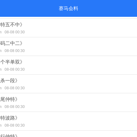
赛马会料
《平特五不中》
m
08-08 00:30
《平码二中二》
m
08-08 00:30
《三个半单双》
m
08-08 00:30
《绝杀一段》
m
08-08 00:30
《七尾仲特》
m
08-08 00:30
《仲特波路》
m
08-08 00:30
《三行仲特》