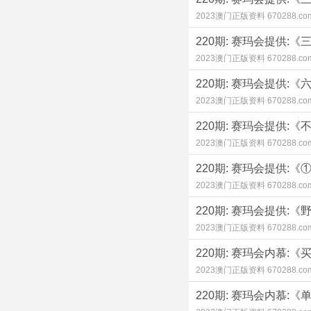
2023澳门正版资料 670288.co
220期: 赛玛会提供:
2023澳门正版资料 670288.co
220期: 赛玛会提供:
2023澳门正版资料 670288.co
220期: 赛玛会提供:
2023澳门正版资料 670288.co
220期: 赛玛会提供:
2023澳门正版资料 670288.co
220期: 赛玛会提供:
2023澳门正版资料 670288.co
220期: 赛玛会内慕:
2023澳门正版资料 670288.co
220期: 赛玛会内慕: