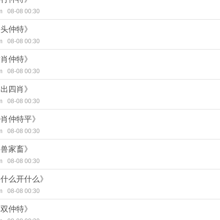
m
08-08 00:30
《三头仲特》
m
08-08 00:30
《六肖仲特》
m
08-08 00:30
《不出四肖》
m
08-08 00:30
《①肖仲特平》
m
08-08 00:30
《野兽家畜》
m
08-08 00:30
《买什么开什么》
m
08-08 00:30
《单双仲特》