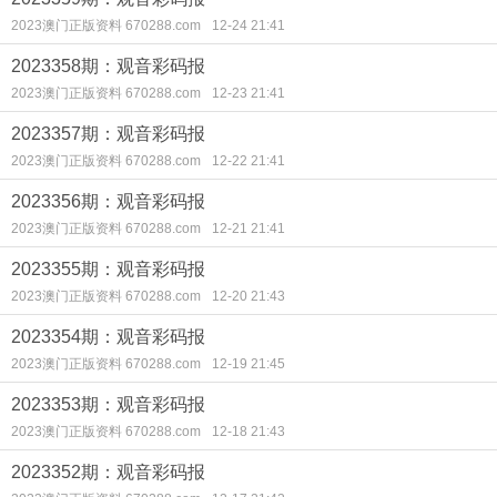
2023澳门正版资料 670288.com
12-24 21:41
2023358期：观音彩码报
2023澳门正版资料 670288.com
12-23 21:41
2023357期：观音彩码报
2023澳门正版资料 670288.com
12-22 21:41
2023356期：观音彩码报
2023澳门正版资料 670288.com
12-21 21:41
2023355期：观音彩码报
2023澳门正版资料 670288.com
12-20 21:43
2023354期：观音彩码报
2023澳门正版资料 670288.com
12-19 21:45
2023353期：观音彩码报
2023澳门正版资料 670288.com
12-18 21:43
2023352期：观音彩码报