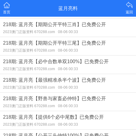
蓝月亮料
首页
返回
218期: 蓝月亮【期期公开平特三肖】已免费公开
2023澳门正版资料 670288.com
08-06 00:33
218期: 蓝月亮【期期公开平特三尾】已免费公开
2023澳门正版资料 670288.com
08-06 00:33
218期: 蓝月亮【必中合数单双100%】已免费公开
2023澳门正版资料 670288.com
08-06 00:33
218期: 蓝月亮【最强精准杀半个波】已免费公开
2023澳门正版资料 670288.com
08-06 00:33
218期: 蓝月亮【野兽与家畜必仲特】已免费公开
2023澳门正版资料 670288.com
08-06 00:33
218期: 蓝月亮【提供6个必中尾数】已免费公开
2023澳门正版资料 670288.com
08-06 00:33
218期: 蓝月亮【公开三头仲特100%】已免费公开