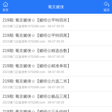
葡京赌侠
首页
返回
219期: 葡京赌侠☆【赌经㊣平特四肖】
2023澳门正版资料 670288.com
08-07 00:35
219期: 葡京赌侠☆【赌经㊣平特四尾】
2023澳门正版资料 670288.com
08-07 00:35
219期: 葡京赌侠☆【赌经㊣精选合数】
2023澳门正版资料 670288.com
08-07 00:35
219期: 葡京赌侠☆【赌经㊣精准单双】
2023澳门正版资料 670288.com
08-07 00:35
219期: 葡京赌侠☆【赌经㊣六选二肖】
2023澳门正版资料 670288.com
08-07 00:35
219期: 葡京赌侠☆【赌经㊣极品三尾】
2023澳门正版资料 670288.com
08-07 00:35
219期: 葡京赌侠☆【赌经㊣三头中特】