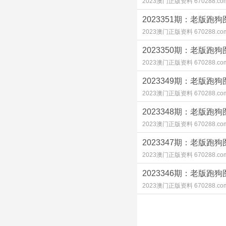
2023澳门正版资料 670288.co
2023351期：老版跑狗
2023澳门正版资料 670288.co
2023350期：老版跑狗
2023澳门正版资料 670288.co
2023349期：老版跑狗
2023澳门正版资料 670288.co
2023348期：老版跑狗
2023澳门正版资料 670288.co
2023347期：老版跑狗
2023澳门正版资料 670288.co
2023346期：老版跑狗
2023澳门正版资料 670288.co