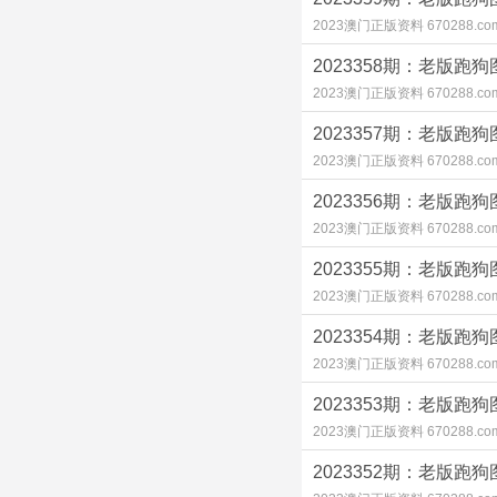
2023澳门正版资料 670288.co
2023358期：老版跑狗
2023澳门正版资料 670288.co
2023357期：老版跑狗
2023澳门正版资料 670288.co
2023356期：老版跑狗
2023澳门正版资料 670288.co
2023355期：老版跑狗
2023澳门正版资料 670288.co
2023354期：老版跑狗
2023澳门正版资料 670288.co
2023353期：老版跑狗
2023澳门正版资料 670288.co
2023352期：老版跑狗