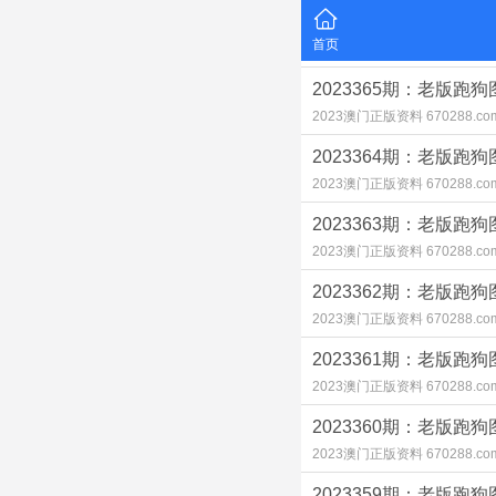
首页
2023365期：老版跑狗
2023澳门正版资料 670288.co
2023364期：老版跑狗
2023澳门正版资料 670288.co
2023363期：老版跑狗
2023澳门正版资料 670288.co
2023362期：老版跑狗
2023澳门正版资料 670288.co
2023361期：老版跑狗
2023澳门正版资料 670288.co
2023360期：老版跑狗
2023澳门正版资料 670288.co
2023359期：老版跑狗