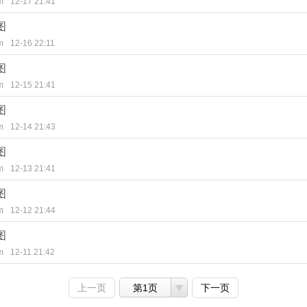
m
12-17 21:41
图
m
12-16 22:11
图
m
12-15 21:41
图
m
12-14 21:43
图
m
12-13 21:41
图
m
12-12 21:44
图
m
12-11 21:42
上一页
第1页
下一页