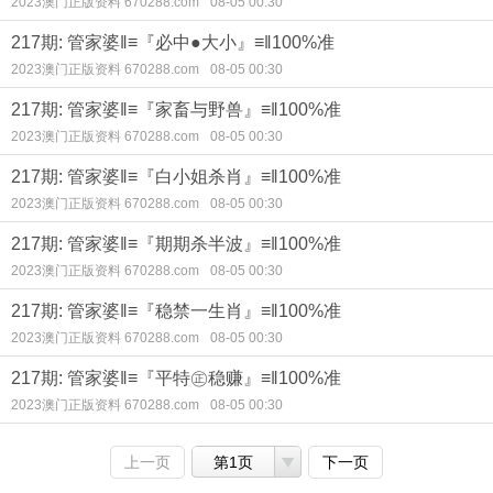
2023澳门正版资料 670288.com
08-05 00:30
217期: 管家婆‖≡『必中●大小』≡‖100%准
2023澳门正版资料 670288.com
08-05 00:30
217期: 管家婆‖≡『家畜与野兽』≡‖100%准
2023澳门正版资料 670288.com
08-05 00:30
217期: 管家婆‖≡『白小姐杀肖』≡‖100%准
2023澳门正版资料 670288.com
08-05 00:30
217期: 管家婆‖≡『期期杀半波』≡‖100%准
2023澳门正版资料 670288.com
08-05 00:30
217期: 管家婆‖≡『稳禁一生肖』≡‖100%准
2023澳门正版资料 670288.com
08-05 00:30
217期: 管家婆‖≡『平特㊣稳赚』≡‖100%准
2023澳门正版资料 670288.com
08-05 00:30
上一页
第1页
下一页