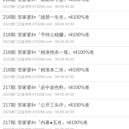
2023澳门正版资料 670288.com
08-06 00:30
218期: 管家婆‖≡『稳禁一生肖』≡‖100%准
2023澳门正版资料 670288.com
08-06 00:30
218期: 管家婆‖≡『平特㊣稳赚』≡‖100%准
2023澳门正版资料 670288.com
08-06 00:30
218期: 管家婆‖≡『精准绝杀一尾』≡‖100%准
2023澳门正版资料 670288.com
08-06 00:30
218期: 管家婆‖≡『精准杀二肖』≡‖100%准
2023澳门正版资料 670288.com
08-06 00:30
217期: 管家婆‖≡『必中波色料』≡‖100%准
2023澳门正版资料 670288.com
08-05 00:30
217期: 管家婆‖≡『公开三头中』≡‖100%准
2023澳门正版资料 670288.com
08-05 00:30
217期: 管家婆‖≡『内幕●五肖』≡‖100%准