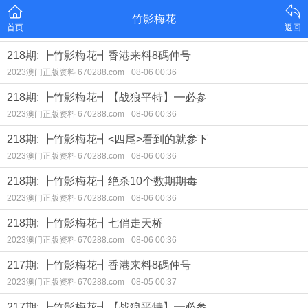
竹影梅花
首页
返回
218期: ┣竹影梅花┫香港来料8碼仲号
2023澳门正版资料 670288.com
08-06 00:36
218期: ┣竹影梅花┫【战狼平特】━必参
2023澳门正版资料 670288.com
08-06 00:36
218期: ┣竹影梅花┫<四尾>看到的就参下
2023澳门正版资料 670288.com
08-06 00:36
218期: ┣竹影梅花┫绝杀10个数期期毒
2023澳门正版资料 670288.com
08-06 00:36
218期: ┣竹影梅花┫七俏走天桥
2023澳门正版资料 670288.com
08-06 00:36
217期: ┣竹影梅花┫香港来料8碼仲号
2023澳门正版资料 670288.com
08-05 00:37
217期: ┣竹影梅花┫【战狼平特】━必参