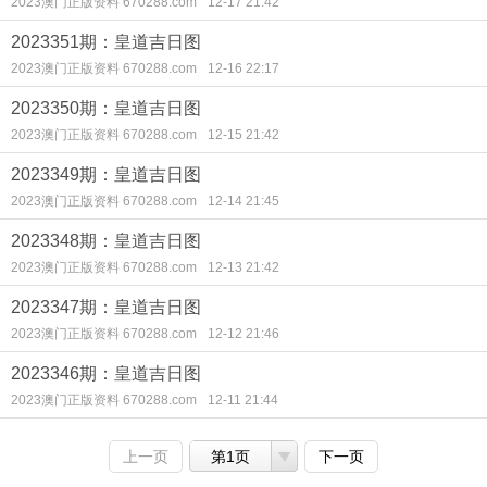
2023澳门正版资料 670288.com
12-17 21:42
2023351期：皇道吉日图
2023澳门正版资料 670288.com
12-16 22:17
2023350期：皇道吉日图
2023澳门正版资料 670288.com
12-15 21:42
2023349期：皇道吉日图
2023澳门正版资料 670288.com
12-14 21:45
2023348期：皇道吉日图
2023澳门正版资料 670288.com
12-13 21:42
2023347期：皇道吉日图
2023澳门正版资料 670288.com
12-12 21:46
2023346期：皇道吉日图
2023澳门正版资料 670288.com
12-11 21:44
上一页
第1页
下一页