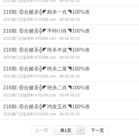
2023澳门正版资料 670288.com
08-06 00:33
218期: ⑥合赌圣╬◤精杀一肖◥100%准
2023澳门正版资料 670288.com
08-06 00:33
218期: ⑥合赌圣╬◤平特⑴肖◥100%准
2023澳门正版资料 670288.com
08-06 00:33
218期: ⑥合赌圣╬◤绝杀半波◥100%准
2023澳门正版资料 670288.com
08-06 00:33
218期: ⑥合赌圣╬◤绝杀二尾◥100%准
2023澳门正版资料 670288.com
08-06 00:33
218期: ⑥合赌圣╬◤绝杀二肖◥100%准
2023澳门正版资料 670288.com
08-06 00:33
218期: ⑥合赌圣╬◤鸿发五肖◥100%准
2023澳门正版资料 670288.com
08-06 00:33
上一页
第1页
下一页