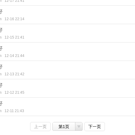
m
12-17 21:41
仔
m
12-16 22:14
仔
m
12-15 21:41
仔
m
12-14 21:44
仔
m
12-13 21:42
仔
m
12-12 21:45
仔
m
12-11 21:43
上一页
第1页
下一页