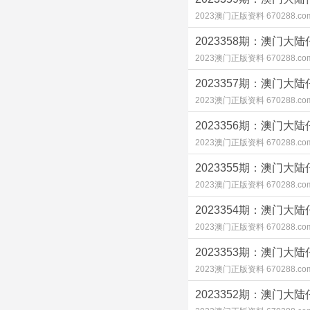
2023澳门正版资料 670288.co
2023358期：澳门大陆
2023澳门正版资料 670288.co
2023357期：澳门大陆
2023澳门正版资料 670288.co
2023356期：澳门大陆
2023澳门正版资料 670288.co
2023355期：澳门大陆
2023澳门正版资料 670288.co
2023354期：澳门大陆
2023澳门正版资料 670288.co
2023353期：澳门大陆
2023澳门正版资料 670288.co
2023352期：澳门大陆