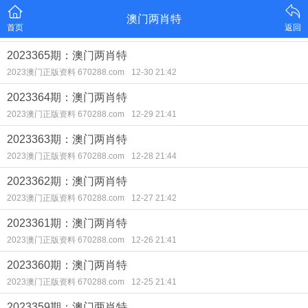
澳门两肖特
首页
返回
2023365期：澳门两肖特
2023澳门正版资料 670288.com
12-30 21:42
2023364期：澳门两肖特
2023澳门正版资料 670288.com
12-29 21:41
2023363期：澳门两肖特
2023澳门正版资料 670288.com
12-28 21:44
2023362期：澳门两肖特
2023澳门正版资料 670288.com
12-27 21:42
2023361期：澳门两肖特
2023澳门正版资料 670288.com
12-26 21:41
2023360期：澳门两肖特
2023澳门正版资料 670288.com
12-25 21:41
2023359期：澳门两肖特