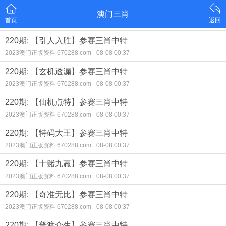
澳门三肖
首页
返回
220期: 【引人入胜】参赛三肖中特
2023澳门正版资料 670288.com
08-08 00:37
220期: 【玄机透漏】参赛三肖中特
2023澳门正版资料 670288.com
08-08 00:37
220期: 【仙机点特】参赛三肖中特
2023澳门正版资料 670288.com
08-08 00:37
220期: 【特码大王】参赛三肖中特
2023澳门正版资料 670288.com
08-08 00:37
220期: 【十赌九羸】参赛三肖中特
2023澳门正版资料 670288.com
08-08 00:37
220期: 【奇准无比】参赛三肖中特
2023澳门正版资料 670288.com
08-08 00:37
220期: 【普渡众生】参赛三肖中特