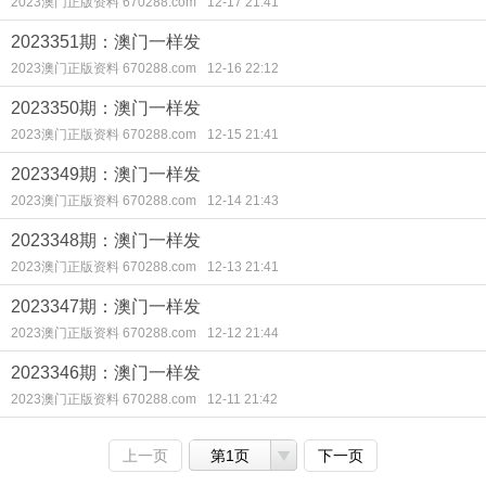
2023澳门正版资料 670288.com
12-17 21:41
2023351期：澳门一样发
2023澳门正版资料 670288.com
12-16 22:12
2023350期：澳门一样发
2023澳门正版资料 670288.com
12-15 21:41
2023349期：澳门一样发
2023澳门正版资料 670288.com
12-14 21:43
2023348期：澳门一样发
2023澳门正版资料 670288.com
12-13 21:41
2023347期：澳门一样发
2023澳门正版资料 670288.com
12-12 21:44
2023346期：澳门一样发
2023澳门正版资料 670288.com
12-11 21:42
上一页
第1页
下一页