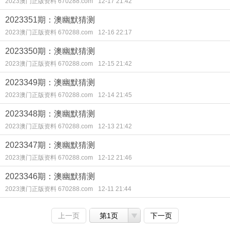
2023澳门正版资料 670288.com
12-17 21:42
2023351期：澳幽默猜测
2023澳门正版资料 670288.com
12-16 22:17
2023350期：澳幽默猜测
2023澳门正版资料 670288.com
12-15 21:42
2023349期：澳幽默猜测
2023澳门正版资料 670288.com
12-14 21:45
2023348期：澳幽默猜测
2023澳门正版资料 670288.com
12-13 21:42
2023347期：澳幽默猜测
2023澳门正版资料 670288.com
12-12 21:46
2023346期：澳幽默猜测
2023澳门正版资料 670288.com
12-11 21:44
上一页
第1页
下一页