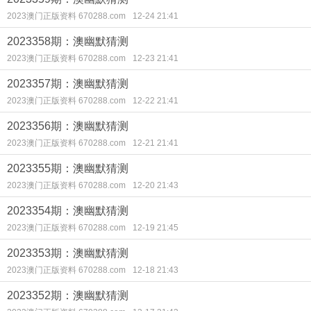
2023澳门正版资料 670288.com
12-24 21:41
2023358期：澳幽默猜测
2023澳门正版资料 670288.com
12-23 21:41
2023357期：澳幽默猜测
2023澳门正版资料 670288.com
12-22 21:41
2023356期：澳幽默猜测
2023澳门正版资料 670288.com
12-21 21:41
2023355期：澳幽默猜测
2023澳门正版资料 670288.com
12-20 21:43
2023354期：澳幽默猜测
2023澳门正版资料 670288.com
12-19 21:45
2023353期：澳幽默猜测
2023澳门正版资料 670288.com
12-18 21:43
2023352期：澳幽默猜测