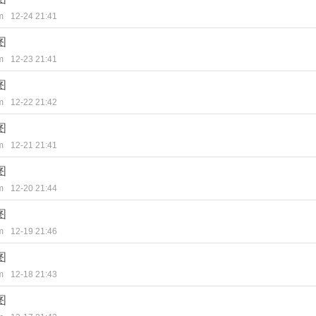
m
12-24 21:41
图
m
12-23 21:41
图
m
12-22 21:42
图
m
12-21 21:41
图
m
12-20 21:44
图
m
12-19 21:46
图
m
12-18 21:43
图