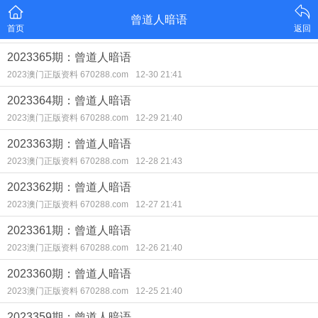
曾道人暗语
首页
返回
2023365期：曾道人暗语
2023澳门正版资料 670288.com
12-30 21:41
2023364期：曾道人暗语
2023澳门正版资料 670288.com
12-29 21:40
2023363期：曾道人暗语
2023澳门正版资料 670288.com
12-28 21:43
2023362期：曾道人暗语
2023澳门正版资料 670288.com
12-27 21:41
2023361期：曾道人暗语
2023澳门正版资料 670288.com
12-26 21:40
2023360期：曾道人暗语
2023澳门正版资料 670288.com
12-25 21:40
2023359期：曾道人暗语