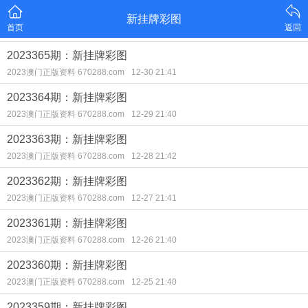
新挂牌彩图
首页
返回
2023365期：新挂牌彩图
2023澳门正版资料 670288.com
12-30 21:41
2023364期：新挂牌彩图
2023澳门正版资料 670288.com
12-29 21:40
2023363期：新挂牌彩图
2023澳门正版资料 670288.com
12-28 21:42
2023362期：新挂牌彩图
2023澳门正版资料 670288.com
12-27 21:41
2023361期：新挂牌彩图
2023澳门正版资料 670288.com
12-26 21:40
2023360期：新挂牌彩图
2023澳门正版资料 670288.com
12-25 21:40
2023359期：新挂牌彩图