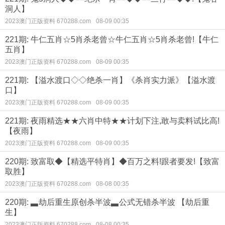
洞人】
2023澳门正版资料 670288.com
08-09 00:35
221期: 牛仁五肖☆5肖杀老曾☆牛仁五肖☆5肖杀老曾!【牛仁
五肖】
2023澳门正版资料 670288.com
08-09 00:35
221期: 【溢水渡口◇◇绝杀一肖】《杀肖实力派》【溢水渡
口】
2023澳门正版资料 670288.com
08-09 00:35
221期: 夜雨精选★★六肖中特★★计划下注,敢与卖料试比高!
【夜雨】
2023澳门正版资料 670288.com
08-09 00:35
220期: 致富取◆【精选平特肖】◆百万之料!跟者要发!【致富
取胜】
2023澳门正版资料 670288.com
08-08 00:35
220期: ▃劫后重生原创杀半波▃公式无错杀半波 【劫后重
生】
2023澳门正版资料 670288.com
08-08 00:35