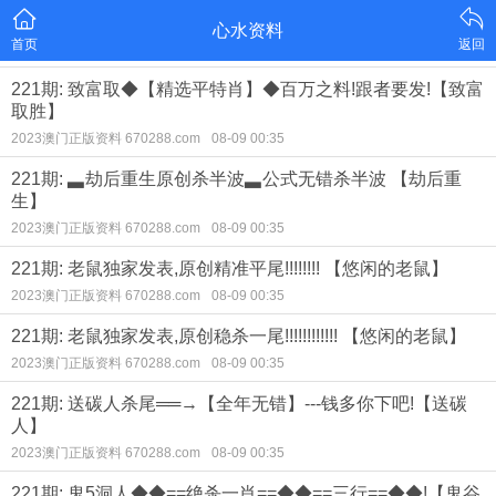
心水资料
首页
返回
221期: 致富取◆【精选平特肖】◆百万之料!跟者要发!【致富
取胜】
2023澳门正版资料 670288.com
08-09 00:35
221期: ▃劫后重生原创杀半波▃公式无错杀半波 【劫后重
生】
2023澳门正版资料 670288.com
08-09 00:35
221期: 老鼠独家发表,原创精准平尾!!!!!!!! 【悠闲的老鼠】
2023澳门正版资料 670288.com
08-09 00:35
221期: 老鼠独家发表,原创稳杀一尾!!!!!!!!!!!! 【悠闲的老鼠】
2023澳门正版资料 670288.com
08-09 00:35
221期: 送碳人杀尾══→【全年无错】---钱多你下吧!【送碳
人】
2023澳门正版资料 670288.com
08-09 00:35
221期: 鬼5洞人◆◆==绝杀一肖==◆◆==三行==◆◆!【鬼谷