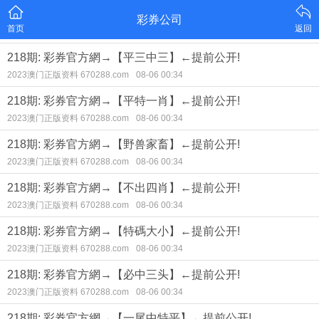
彩券公司
首页
返回
218期: 彩券官方網→【平三中三】←提前公开!
2023澳门正版资料 670288.com
08-06 00:34
218期: 彩券官方網→【平特一肖】←提前公开!
2023澳门正版资料 670288.com
08-06 00:34
218期: 彩券官方網→【野兽家畜】←提前公开!
2023澳门正版资料 670288.com
08-06 00:34
218期: 彩券官方網→【不出四肖】←提前公开!
2023澳门正版资料 670288.com
08-06 00:34
218期: 彩券官方網→【特碼大小】←提前公开!
2023澳门正版资料 670288.com
08-06 00:34
218期: 彩券官方網→【必中三头】←提前公开!
2023澳门正版资料 670288.com
08-06 00:34
218期: 彩券官方網→【一尾中特平】←提前公开!