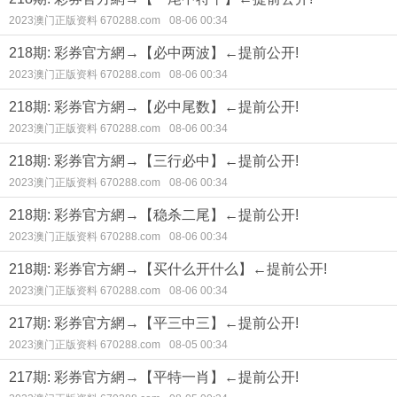
2023澳门正版资料 670288.com
08-06 00:34
218期: 彩券官方網→【必中两波】←提前公开!
2023澳门正版资料 670288.com
08-06 00:34
218期: 彩券官方網→【必中尾数】←提前公开!
2023澳门正版资料 670288.com
08-06 00:34
218期: 彩券官方網→【三行必中】←提前公开!
2023澳门正版资料 670288.com
08-06 00:34
218期: 彩券官方網→【稳杀二尾】←提前公开!
2023澳门正版资料 670288.com
08-06 00:34
218期: 彩券官方網→【买什么开什么】←提前公开!
2023澳门正版资料 670288.com
08-06 00:34
217期: 彩券官方網→【平三中三】←提前公开!
2023澳门正版资料 670288.com
08-05 00:34
217期: 彩券官方網→【平特一肖】←提前公开!