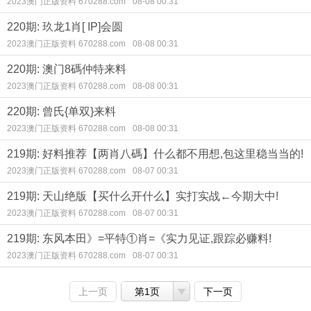
2023澳门正版资料 670288.com
08-08 00:31
220期: 玖龙1肖[ IP]会圆
2023澳门正版资料 670288.com
08-08 00:31
220期: 澳门8碼仲特来料
2023澳门正版资料 670288.com
08-08 00:31
220期: 曾氏{单双}来料
2023澳门正版资料 670288.com
08-08 00:31
219期: 好料推荐【两肖八碼】什么都不用想,包这里稳当当的!
2023澳门正版资料 670288.com
08-07 00:31
219期: 天山绝版【买什么开什么】实打实战←今期大中!
2023澳门正版资料 670288.com
08-07 00:31
219期: 东风本田》=平特①肖=《实力见证,跟踪必赚料!
2023澳门正版资料 670288.com
08-07 00:31
上一页
第1页
下一页