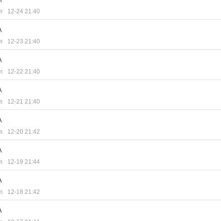
m
12-24 21:40
A
m
12-23 21:40
A
m
12-22 21:40
A
m
12-21 21:40
A
m
12-20 21:42
A
m
12-19 21:44
A
m
12-18 21:42
A