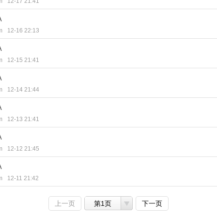
m
12-17 21:41
A
m
12-16 22:13
A
m
12-15 21:41
A
m
12-14 21:44
A
m
12-13 21:41
A
m
12-12 21:45
A
m
12-11 21:42
上一页
第1页
下一页