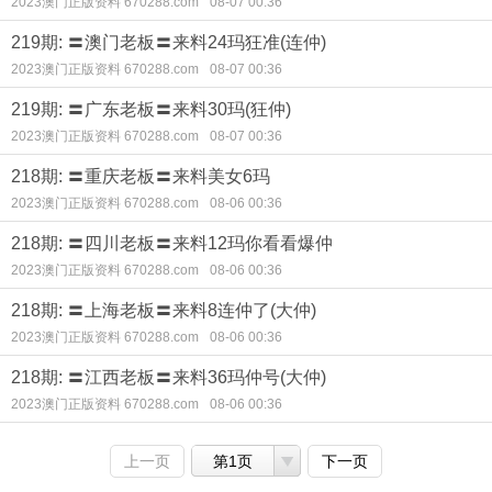
2023澳门正版资料 670288.com
08-07 00:36
219期: 〓澳门老板〓来料24玛狂准(连仲)
2023澳门正版资料 670288.com
08-07 00:36
219期: 〓广东老板〓来料30玛(狂仲)
2023澳门正版资料 670288.com
08-07 00:36
218期: 〓重庆老板〓来料美女6玛
2023澳门正版资料 670288.com
08-06 00:36
218期: 〓四川老板〓来料12玛你看看爆仲
2023澳门正版资料 670288.com
08-06 00:36
218期: 〓上海老板〓来料8连仲了(大仲)
2023澳门正版资料 670288.com
08-06 00:36
218期: 〓江西老板〓来料36玛仲号(大仲)
2023澳门正版资料 670288.com
08-06 00:36
上一页
第1页
下一页