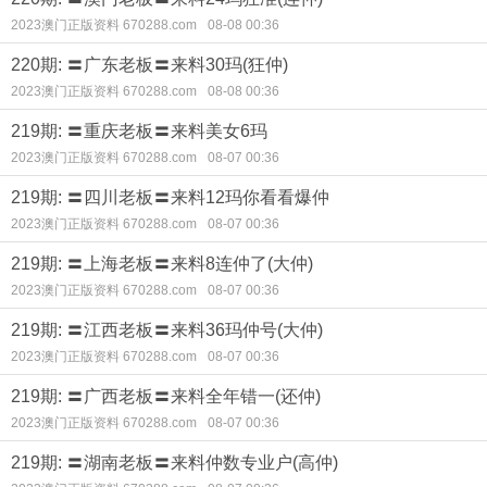
2023澳门正版资料 670288.com
08-08 00:36
220期: 〓广东老板〓来料30玛(狂仲)
2023澳门正版资料 670288.com
08-08 00:36
219期: 〓重庆老板〓来料美女6玛
2023澳门正版资料 670288.com
08-07 00:36
219期: 〓四川老板〓来料12玛你看看爆仲
2023澳门正版资料 670288.com
08-07 00:36
219期: 〓上海老板〓来料8连仲了(大仲)
2023澳门正版资料 670288.com
08-07 00:36
219期: 〓江西老板〓来料36玛仲号(大仲)
2023澳门正版资料 670288.com
08-07 00:36
219期: 〓广西老板〓来料全年错一(还仲)
2023澳门正版资料 670288.com
08-07 00:36
219期: 〓湖南老板〓来料仲数专业户(高仲)