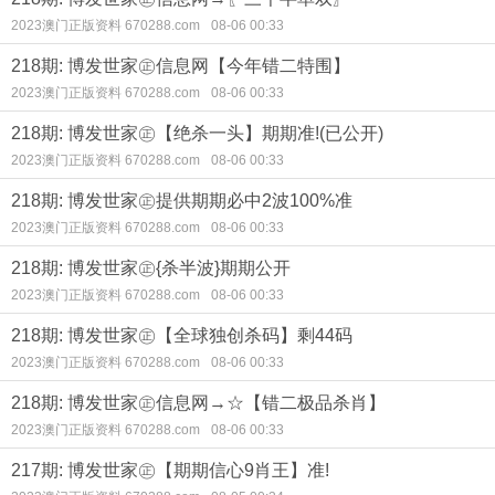
2023澳门正版资料 670288.com
08-06 00:33
218期: 博发世家㊣信息网【今年错二特围】
2023澳门正版资料 670288.com
08-06 00:33
218期: 博发世家㊣【绝杀一头】期期准!(已公开)
2023澳门正版资料 670288.com
08-06 00:33
218期: 博发世家㊣提供期期必中2波100%准
2023澳门正版资料 670288.com
08-06 00:33
218期: 博发世家㊣{杀半波}期期公开
2023澳门正版资料 670288.com
08-06 00:33
218期: 博发世家㊣【全球独创杀码】剩44码
2023澳门正版资料 670288.com
08-06 00:33
218期: 博发世家㊣信息网→☆【错二极品杀肖】
2023澳门正版资料 670288.com
08-06 00:33
217期: 博发世家㊣【期期信心9肖王】准!