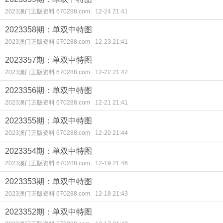
2023澳门正版资料 670288.com
12-24 21:41
2023358期：单双中特图
2023澳门正版资料 670288.com
12-23 21:41
2023357期：单双中特图
2023澳门正版资料 670288.com
12-22 21:42
2023356期：单双中特图
2023澳门正版资料 670288.com
12-21 21:41
2023355期：单双中特图
2023澳门正版资料 670288.com
12-20 21:44
2023354期：单双中特图
2023澳门正版资料 670288.com
12-19 21:46
2023353期：单双中特图
2023澳门正版资料 670288.com
12-18 21:43
2023352期：单双中特图