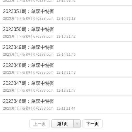
2023澳门正版资料 670288.com
12-17 21:42
2023351期：单双中特图
2023澳门正版资料 670288.com
12-16 22:18
2023350期：单双中特图
2023澳门正版资料 670288.com
12-15 21:42
2023349期：单双中特图
2023澳门正版资料 670288.com
12-14 21:46
2023348期：单双中特图
2023澳门正版资料 670288.com
12-13 21:43
2023347期：单双中特图
2023澳门正版资料 670288.com
12-12 21:47
2023346期：单双中特图
2023澳门正版资料 670288.com
12-11 21:44
上一页
第1页
下一页