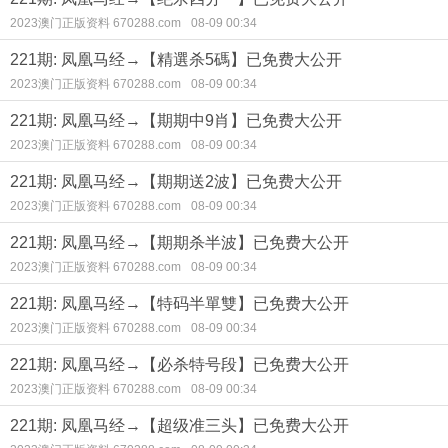
2023澳门正版资料 670288.com
08-09 00:34
221期: 凤凰马经→【精選杀5碼】已免费大公开
2023澳门正版资料 670288.com
08-09 00:34
221期: 凤凰马经→【期期中9肖】已免费大公开
2023澳门正版资料 670288.com
08-09 00:34
221期: 凤凰马经→【期期送2波】已免费大公开
2023澳门正版资料 670288.com
08-09 00:34
221期: 凤凰马经→【期期杀半波】已免费大公开
2023澳门正版资料 670288.com
08-09 00:34
221期: 凤凰马经→【特码半單雙】已免费大公开
2023澳门正版资料 670288.com
08-09 00:34
221期: 凤凰马经→【必杀特号段】已免费大公开
2023澳门正版资料 670288.com
08-09 00:34
221期: 凤凰马经→【超级准三头】已免费大公开