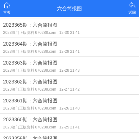
六合简报图
首页
返回
2023365期：六合简报图
2023澳门正版资料 670288.com
12-30 21:41
2023364期：六合简报图
2023澳门正版资料 670288.com
12-29 21:41
2023363期：六合简报图
2023澳门正版资料 670288.com
12-28 21:43
2023362期：六合简报图
2023澳门正版资料 670288.com
12-27 21:42
2023361期：六合简报图
2023澳门正版资料 670288.com
12-26 21:40
2023360期：六合简报图
2023澳门正版资料 670288.com
12-25 21:41
2023359期：六合简报图