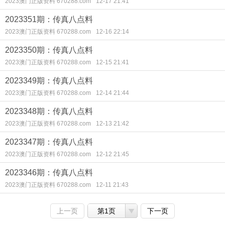
2023澳门正版资料 670288.com
12-17 21:41
2023351期：传真八点料
2023澳门正版资料 670288.com
12-16 22:14
2023350期：传真八点料
2023澳门正版资料 670288.com
12-15 21:41
2023349期：传真八点料
2023澳门正版资料 670288.com
12-14 21:44
2023348期：传真八点料
2023澳门正版资料 670288.com
12-13 21:42
2023347期：传真八点料
2023澳门正版资料 670288.com
12-12 21:45
2023346期：传真八点料
2023澳门正版资料 670288.com
12-11 21:43
上一页
第1页
下一页