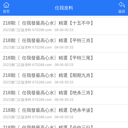
任我发料
首页
返回
218期: 〖任我發最高心水〗精選【十五不中】
2023澳门正版资料 670288.com
08-06 00:33
218期: 〖任我發最高心水〗精選【平特三肖】
2023澳门正版资料 670288.com
08-06 00:33
218期: 〖任我發最高心水〗精選【平特三尾】
2023澳门正版资料 670288.com
08-06 00:33
218期: 〖任我發最高心水〗精選【期期九肖】
2023澳门正版资料 670288.com
08-06 00:33
218期: 〖任我發最高心水〗精選【绝杀三肖】
2023澳门正版资料 670288.com
08-06 00:33
218期: 〖任我發最高心水〗精選【绝杀半波】
2023澳门正版资料 670288.com
08-06 00:33
218期: 〖任我發最高心水〗精選【必中三行】