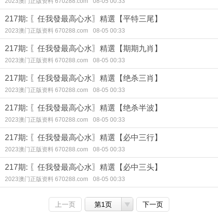
2023澳门正版资料 670288.com
08-05 00:33
217期: 〖任我發最高心水〗精選【平特三尾】
2023澳门正版资料 670288.com
08-05 00:33
217期: 〖任我發最高心水〗精選【期期九肖】
2023澳门正版资料 670288.com
08-05 00:33
217期: 〖任我發最高心水〗精選【绝杀三肖】
2023澳门正版资料 670288.com
08-05 00:33
217期: 〖任我發最高心水〗精選【绝杀半波】
2023澳门正版资料 670288.com
08-05 00:33
217期: 〖任我發最高心水〗精選【必中三行】
2023澳门正版资料 670288.com
08-05 00:33
217期: 〖任我發最高心水〗精選【必中三头】
2023澳门正版资料 670288.com
08-05 00:33
上一页
第1页
下一页