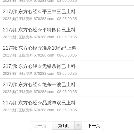
2023澳门正版资料 670288.com
08-06 00:35
217期: 东方心经☆平三中三已上料
2023澳门正版资料 670288.com
08-05 00:35
217期: 东方心经☆平特四肖已上料
2023澳门正版资料 670288.com
08-05 00:35
217期: 东方心经☆准杀10码已上料
2023澳门正版资料 670288.com
08-05 00:35
217期: 东方心经☆无错杀肖已上料
2023澳门正版资料 670288.com
08-05 00:35
217期: 东方心经☆绝杀一波已上料
2023澳门正版资料 670288.com
08-05 00:35
217期: 东方心经☆品质单双已上料
2023澳门正版资料 670288.com
08-05 00:35
上一页
第1页
下一页