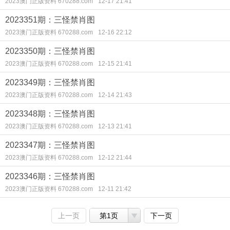
2023澳门正版资料 670288.com
12-17 21:41
2023351期：三怪禁肖图
2023澳门正版资料 670288.com
12-16 22:12
2023350期：三怪禁肖图
2023澳门正版资料 670288.com
12-15 21:41
2023349期：三怪禁肖图
2023澳门正版资料 670288.com
12-14 21:43
2023348期：三怪禁肖图
2023澳门正版资料 670288.com
12-13 21:41
2023347期：三怪禁肖图
2023澳门正版资料 670288.com
12-12 21:44
2023346期：三怪禁肖图
2023澳门正版资料 670288.com
12-11 21:42
上一页
第1页
下一页