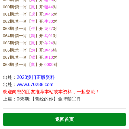
060期:禁一肖
【
鼠
】开:
猪44
对
061期:禁一肖
【
虎
】开:
鸡46
对
062期:禁一肖
【
羊
】开:
牛30
对
063期:禁一肖
【
牛
】开:
龙27
对
064期:禁一肖
【
狗
】开:
马01
对
065期:禁一肖
【
鼠
】开:
羊24
对
066期:禁一肖
【
鸡
】开:
鸡46
错
067期:禁一肖
【
猴
】开:
鸡10
对
068期:禁一肖
【
鼠
】开:
0000
对
出处：
2023澳门正版资料
出处：
www.670288.com
欢迎向您的朋友推荐本站或本资料，一起交流！
上篇：068期:【曾经的你】金牌禁①肖
返回首页