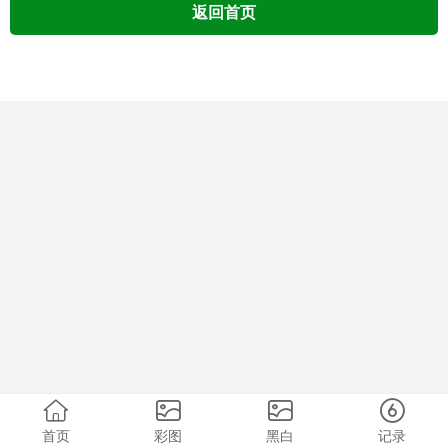
返回首页
首页
彩图
黑白
记录