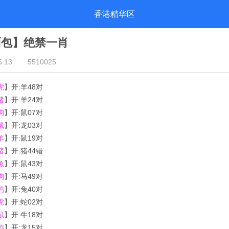
香港精华区
面包】绝禁一肖
:13
5510025
虎
】开:羊48对
猪
】开:羊24对
狗
】开:鼠07对
鼠
】开:龙03对
羊
】开:鼠19对
猪
】开:猪44错
兔
】开:鼠43对
狗
】开:马49对
鸡
】开:兔40对
虎
】开:蛇02对
鼠
】开:牛18对
鸡
】开:龙15对