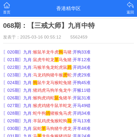
香港精华区
首页
返回
068期：【三戒大师】九肖中特
发表于：2025-03-16 00:55:12
5562459
〖020期〗九肖:
猴鼠羊龙牛虎
狗
马猪
:开狗33准
〖021期〗九肖:
鼠虎牛蛇龙
羊
马兔猪
:开羊12准
〖022期〗九肖:
马猴羊兔龙蛇虎鼠
鸡
:开鸡34准
〖023期〗九肖:
马龙鸡狗猪牛猴
虎
蛇
:开虎29准
〖024期〗九肖:
狗
鼠牛龙马猴蛇兔猪
:开狗45准
〖025期〗九肖:
猪鸡虎马狗羊兔龙牛
:开猴11错
〖026期〗九肖:
猴狗虎鸡蛇
鼠
兔猪羊
:开鼠31准
〖027期〗九肖:
猴虎鸡猪牛鼠羊蛇龙
:开马49错
〖028期〗九肖:
蛇牛狗
鸡
猪猴兔马虎
:开鸡34准
〖029期〗九肖:
羊鼠鸡虎兔猴蛇狗
马
:开马13准
〖030期〗九肖:
鼠蛇
羊
马狗猪牛虎龙
:开羊48准
〖031期〗九肖:
马
羊
龙牛兔猴猪鸡鼠
:开羊24准