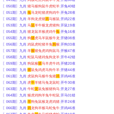
〖050期〗九肖:
猪马猴狗鼠牛虎蛇羊
:开兔40错
〖051期〗九肖:
兔
马龙蛇猪虎狗鸡牛
:开兔28准
〖052期〗九肖:
羊狗龙虎猪
鸡
马猴鼠
:开鸡22准
〖053期〗九肖:
马
鼠
羊牛猴龙虎猪狗
:开鼠19准
〖054期〗九肖:
猪龙鼠羊猴虎鸡牛
兔
:开兔16准
〖055期〗九肖:
狗
猪
虎马羊鼠猴牛龙
:开猪08准
〖056期〗九肖:
鸡鼠虎蛇猪羊兔
狗
猴
:开狗33准
〖057期〗九肖:
羊
猴
猪兔虎鸡狗鼠马
:开猴47准
〖058期〗九肖:
蛇鼠马猪鸡兔狗龙羊
:开牛42错
〖059期〗九肖:
狗鼠猴
猪
马羊虎牛鸡
:开猪20准
〖060期〗九肖:
猪
鼠兔鸡虎马狗牛羊
:开猪44准
〖061期〗九肖:
虎鼠狗马猴牛兔猪
鸡
:开鸡46准
〖062期〗九肖:
虎
牛
羊猪马兔龙鼠蛇
:开牛30准
〖063期〗九肖:
牛蛇
龙
鼠兔猴猪狗马
:开龙27准
〖064期〗九肖:
猴虎鸡狗羊兔牛蛇鼠
:开马01错
〖065期〗九肖:
羊
狗兔鼠猴龙虎鸡猪
:开羊24准
〖066期〗九肖:
鸡
龙狗羊猴马蛇兔牛
:开鸡46准