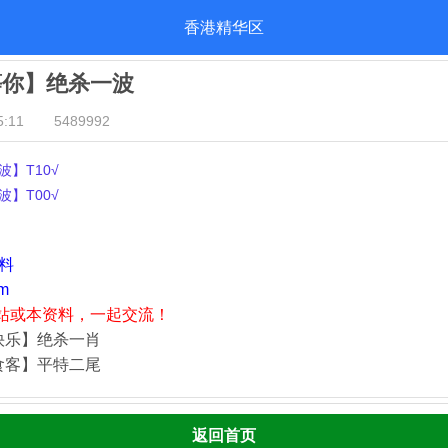
香港精华区
等你】绝杀一波
:11
5489992
】T10√
】T00√
资料
m
站或本资料，一起交流！
快乐】绝杀一肖
食客】平特二尾
返回首页