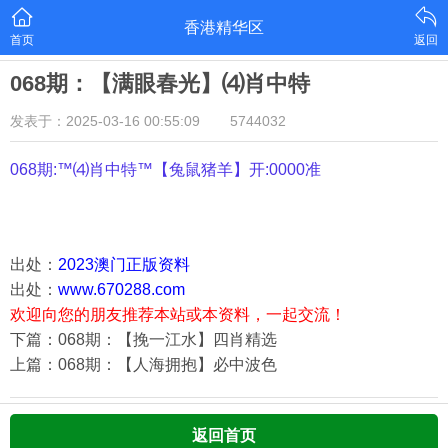
香港精华区
首页
返回
068期：【满眼春光】⑷肖中特
发表于：2025-03-16 00:55:09
5744032
068期:™⑷肖中特™【
兔鼠猪羊
】开:0000准
出处：
2023澳门正版资料
出处：
www.670288.com
欢迎向您的朋友推荐本站或本资料，一起交流！
下篇：068期：【挽一江水】四肖精选
上篇：068期：【人海拥抱】必中波色
返回首页