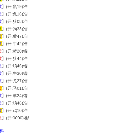
波
】(开:鼠19)准!
波
】(开:兔16)准!
波
】(开:猪08)准!
波
】(开:狗33)准!
波
】(开:猴47)准!
波
】(开:牛42)准!
波
】(开:猪20)错!
波
】(开:猪44)准!
波
】(开:鸡46)错!
波
】(开:牛30)错!
波
】(开:龙27)准!
波
】(开:马01)准!
波
】(开:羊24)错!
波
】(开:鸡46)准!
波
】(开:鸡10)准!
波
】(开:0000)准!
资料