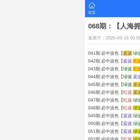
首页
068期：【人海
发表于：2025-03-16 00:55
041期:必中波色【
蓝
波
.
绿
042期:必中波色【
蓝
波
.
红
043期:必中波色【
绿
波
.
红
044期:必中波色【
绿
波
.
蓝
045期:必中波色【
绿
波
.
蓝
046期:必中波色【
红
波
.
蓝
047期:必中波色【
红
波
.
绿
048期:必中波色【
红
波
.
绿
049期:必中波色【
蓝
波
.
绿
050期:必中波色【
蓝
波
.
绿
051期:必中波色【
蓝
波
.
绿
052期:必中波色【
红
波
.
绿