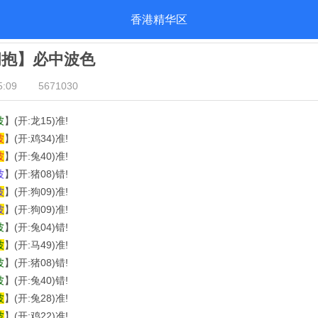
香港精华区
拥抱】必中波色
:09
5671030
波
】(开:龙15)准!
波
】(开:鸡34)准!
波
】(开:兔40)准!
波
】(开:猪08)错!
波
】(开:狗09)准!
波
】(开:狗09)准!
波
】(开:兔04)错!
波
】(开:马49)准!
波
】(开:猪08)错!
波
】(开:兔40)错!
波
】(开:兔28)准!
波
】(开:鸡22)准!