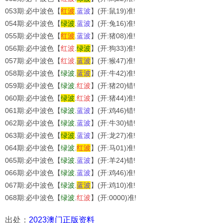
053期:必中波色【
红
波
.
蓝
波
】(开:鼠19)准!
054期:必中波色【
绿
波
.
蓝
波
】(开:兔16)准!
055期:必中波色【
红
波
.
蓝
波
】(开:猪08)准!
056期:必中波色【
红
波
.
绿
波
】(开:狗33)准!
057期:必中波色【
红
波
.
蓝
波
】(开:猴47)准!
058期:必中波色【
绿
波
.
蓝
波
】(开:牛42)准!
059期:必中波色【
绿
波
.
红
波
】(开:猪20)错!
060期:必中波色【
绿
波
.
红
波
】(开:猪44)准!
061期:必中波色【
绿
波
.
蓝
波
】(开:鸡46)错!
062期:必中波色【
绿
波
.
蓝
波
】(开:牛30)错!
063期:必中波色【
绿
波
.
蓝
波
】(开:龙27)准!
064期:必中波色【
绿
波
.
红
波
】(开:马01)准!
065期:必中波色【
绿
波
.
蓝
波
】(开:羊24)错!
066期:必中波色【
绿
波
.
蓝
波
】(开:鸡46)准!
067期:必中波色【
绿
波
.
蓝
波
】(开:鸡10)准!
068期:必中波色【
绿
波
.
红
波
】(开:0000)准!
出处：
2023澳门正版资料