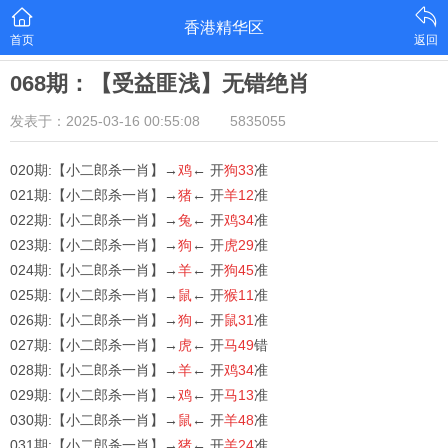
香港精华区
首页
返回
068期：【受益匪浅】无错绝肖
发表于：2025-03-16 00:55:08
5835055
020期:【小二郎杀一肖】→
鸡
← 开
狗33
准
021期:【小二郎杀一肖】→
猪
← 开
羊12
准
022期:【小二郎杀一肖】→
兔
← 开
鸡34
准
023期:【小二郎杀一肖】→
狗
← 开
虎29
准
024期:【小二郎杀一肖】→
羊
← 开
狗45
准
025期:【小二郎杀一肖】→
鼠
← 开
猴11
准
026期:【小二郎杀一肖】→
狗
← 开
鼠31
准
027期:【小二郎杀一肖】→
虎
← 开
马49
错
028期:【小二郎杀一肖】→
羊
← 开
鸡34
准
029期:【小二郎杀一肖】→
鸡
← 开
马13
准
030期:【小二郎杀一肖】→
鼠
← 开
羊48
准
031期:【小二郎杀一肖】→
猪
← 开
羊24
准