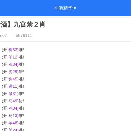
香港精华区
清酒】九宫禁２肖
:07
5876111
】(开:
狗33
)准!
】(开:
羊12
)准!
】(开:
鸡34
)准!
】(开:
虎29
)错!
】(开:
狗45
)准!
】(开:
猴11
)准!
】(开:
鼠31
)准!
】(开:
马49
)错!
】(开:
鸡34
)准!
】(开:
马13
)准!
】(开:
羊48
)准!
】(开:
羊24
)准!