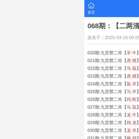
首页
068期：【二两
发表于：2025-03-16 00:55
020期:九宫禁二肖【
羊.牛
021期:九宫禁二肖【
虎.猪
022期:九宫禁二肖【
马.鼠
023期:九宫禁二肖【
虎.猪
024期:九宫禁二肖【
鼠.羊
025期:九宫禁二肖【
马.羊
026期:九宫禁二肖【
鸡.蛇
027期:九宫禁二肖【
马.鼠
028期:九宫禁二肖【
龙.牛
029期:九宫禁二肖【
鸡.龙
030期:九宫禁二肖【
龙.羊
031期:九宫禁二肖【
猴.鸡