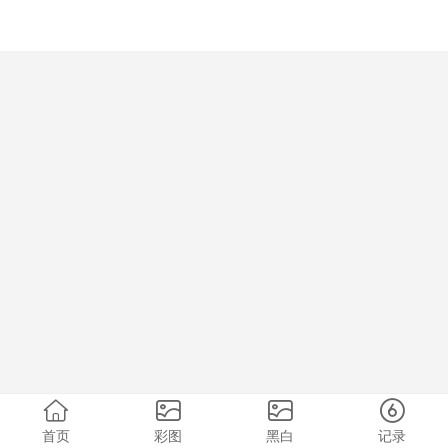
首页
彩图
黑白
记录