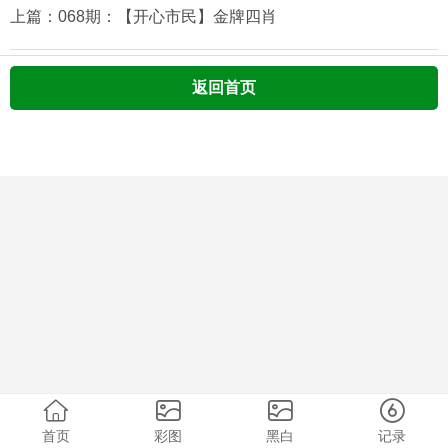
上篇：068期：【开心市民】金牌四肖
返回首页
首页
彩图
黑白
记录