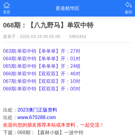
香港精华区
首页
返回
068期：【八九野马】单双中特
发表于：2025-03-16 00:55:06
5962454
063期:单双中特【单单单
】开：27对
064期:单双中特【单单单
】开：01对
065期:单双中特【单单单
】开：24错
066期:单双中特【双双双
】开：46对
067期:单双中特【双双双
】开：10对
068期:单双中特【双双双
】开：00对
出处：
2023澳门正版资料
出处：
www.670288.com
欢迎向您的朋友推荐本站或本资料，一起交流！
下篇：068期：【森林小贩】一波中特