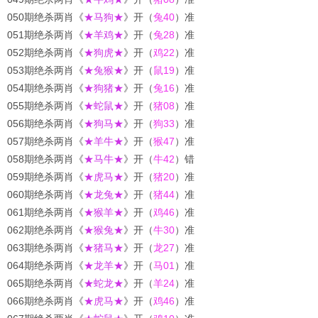
050期绝杀两肖《
★马狗★
》开（
兔40
）准
051期绝杀两肖《
★羊鸡★
》开（
兔28
）准
052期绝杀两肖《
★狗虎★
》开（
鸡22
）准
053期绝杀两肖《
★兔猴★
》开（
鼠19
）准
054期绝杀两肖《
★狗猪★
》开（
兔16
）准
055期绝杀两肖《
★蛇鼠★
》开（
猪08
）准
056期绝杀两肖《
★狗马★
》开（
狗33
）准
057期绝杀两肖《
★羊牛★
》开（
猴47
）准
058期绝杀两肖《
★马牛★
》开（
牛42
）错
059期绝杀两肖《
★虎马★
》开（
猪20
）准
060期绝杀两肖《
★龙兔★
》开（
猪44
）准
061期绝杀两肖《
★猴羊★
》开（
鸡46
）准
062期绝杀两肖《
★猴兔★
》开（
牛30
）准
063期绝杀两肖《
★猪马★
》开（
龙27
）准
064期绝杀两肖《
★龙羊★
》开（
马01
）准
065期绝杀两肖《
★蛇龙★
》开（
羊24
）准
066期绝杀两肖《
★虎马★
》开（
鸡46
）准