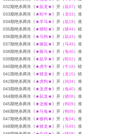
032期绝杀两肖《
★鼠龙★
》开（
鼠07
）错
033期绝杀两肖《
★蛇牛★
》开（
龙03
）准
034期绝杀两肖《
★羊马★
》开（
鼠19
）准
035期绝杀两肖《
★猪蛇★
》开（
猪44
）错
036期绝杀两肖《
★马狗★
》开（
鼠43
）准
037期绝杀两肖《
★猴鼠★
》开（
马49
）准
038期绝杀两肖《
★猴马★
》开（
兔40
）准
039期绝杀两肖《
★鼠羊★
》开（
蛇02
）准
040期绝杀两肖《
★虎牛★
》开（
牛18
）错
041期绝杀两肖《
★猪龙★
》开（
龙15
）错
042期绝杀两肖《
★虎狗★
》开（
鸡34
）准
043期绝杀两肖《
★龙虎★
》开（
兔40
）准
044期绝杀两肖《
★鼠龙★
》开（
猪08
）准
045期绝杀两肖《
★龙猴★
》开（
狗09
）准
046期绝杀两肖《
★马兔★
》开（
狗09
）准
047期绝杀两肖《
★猴狗★
》开（
兔04
）准
048期绝杀两肖《
★猪龙★
》开（
马49
）准
049期绝杀两肖《
★牛鸡★
》开（
猪08
）准