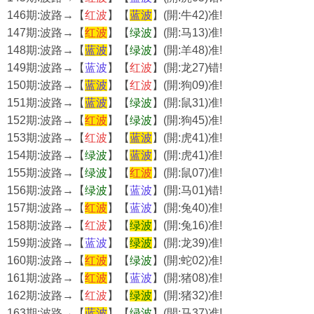
146期:波路→【
红
波
】【
蓝
波
】(開:牛42)准!
147期:波路→【
红
波
】【
绿
波
】(開:马13)准!
148期:波路→【
蓝
波
】【
绿
波
】(開:羊48)准!
149期:波路→【
蓝
波
】【
红
波
】(開:龙27)错!
150期:波路→【
蓝
波
】【
红
波
】(開:狗09)准!
151期:波路→【
蓝
波
】【
绿
波
】(開:鼠31)准!
152期:波路→【
红
波
】【
绿
波
】(開:狗45)准!
153期:波路→【
红
波
】【
蓝
波
】(開:虎41)准!
154期:波路→【
绿
波
】【
蓝
波
】(開:虎41)准!
155期:波路→【
绿
波
】【
红
波
】(開:鼠07)准!
156期:波路→【
绿
波
】【
蓝
波
】(開:马01)错!
157期:波路→【
红
波
】【
蓝
波
】(開:兔40)准!
158期:波路→【
红
波
】【
绿
波
】(開:兔16)准!
159期:波路→【
蓝
波
】【
绿
波
】(開:龙39)准!
160期:波路→【
红
波
】【
绿
波
】(開:蛇02)准!
161期:波路→【
红
波
】【
蓝
波
】(開:猪08)准!
162期:波路→【
红
波
】【
绿
波
】(開:猪32)准!
163期:波路→【
蓝
波
】【
绿
波
】(開:马37)准!