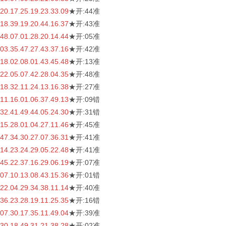
.20.17.25.19.23.33.09
★开:44准
.18.39.19.20.44.16.37
★开:43准
.48.07.01.28.20.14.44
★开:05准
.03.35.47.27.43.37.16
★开:42准
.18.02.08.01.43.45.48
★开:13准
.22.05.07.42.28.04.35
★开:48准
.18.32.11.24.13.16.38
★开:27准
.11.16.01.06.37.49.13
★开:09错
.32.41.49.44.05.24.30
★开:31错
.15.28.01.04.27.11.46
★开:45准
.47.34.30.27.07.36.31
★开:41准
.14.23.24.29.05.22.48
★开:41准
.45.22.37.16.29.06.19
★开:07准
.07.10.13.08.43.15.36
★开:01错
.22.04.29.34.38.11.14
★开:40准
.36.23.28.19.11.25.35
★开:16错
.07.30.17.35.11.49.04
★开:39准
.30.18.49.31.21.38.28
★开:02准