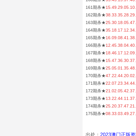
161期杀★
15.49.29.05.10
162期杀★
38.33.35.28.29
163期杀★
25.30.18.05.47
164期杀★
35.18.17.12.34
165期杀★
16.09.08.41.38
166期杀★
12.45.38.04.40
167期杀★
18.46.17.12.09
168期杀★
15.47.36.30.37
169期杀★
25.05.01.35.48
170期杀★
47.22.44.20.02
171期杀★
22.07.23.34.44
172期杀★
21.02.05.42.37
173期杀★
13.22.44.11.37
174期杀★
25.20.37.47.21
175期杀★
08.33.03.49.27
出处：
2023澳门正版