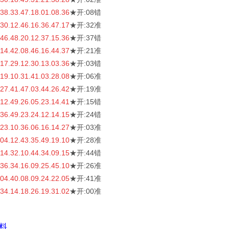
.38.33.47.18.01.08.36
★开:08错
.30.12.46.16.36.47.17
★开:32准
.46.48.20.12.37.15.36
★开:37错
.14.42.08.46.16.44.37
★开:21准
.17.29.12.30.13.03.36
★开:03错
.19.10.31.41.03.28.08
★开:06准
.27.41.47.03.44.26.42
★开:19准
.12.49.26.05.23.14.41
★开:15错
.36.49.23.24.12.14.15
★开:24错
.23.10.36.06.16.14.27
★开:03准
.04.12.43.35.49.19.10
★开:28准
.14.32.10.44.34.09.15
★开:44错
.36.34.16.09.25.45.10
★开:26准
.04.40.08.09.24.22.05
★开:41准
.34.14.18.26.19.31.02
★开:00准
资料